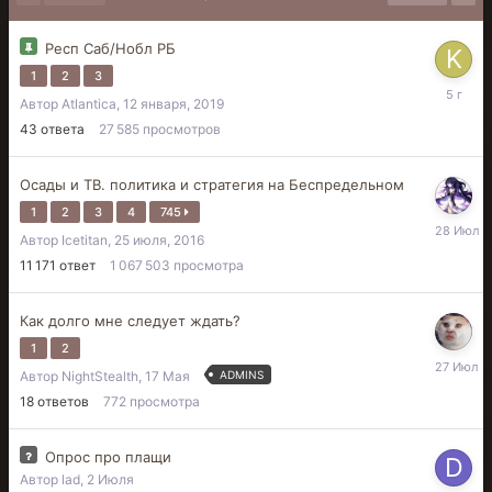
Респ Саб/Нобл РБ
1
2
3
12
Автор
Atlantica
,
12 января, 2019
мая,
2021
43
ответа
27 585
просмотров
Осады и ТВ. политика и стратегия на Беспредельном
1
2
3
4
745
28
Автор
Icetitan
,
25 июля, 2016
Июля
11 171
ответ
1 067 503
просмотра
Как долго мне следует ждать?
1
2
27
Автор
NightStealth
,
17 Мая
ADMINS
Июля
18
ответов
772
просмотра
Опрос про плащи
Автор
lad
,
2 Июля