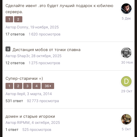
Сделайте ивент .это будет лучший подарок к юбилею
сервера.
5
1
2
декабря,
Автор
Donny
,
19 ноября, 2025
2025
17
ответов
1 620
просмотров
Дистанция мобов от точки спавна
Автор
Shap3r
,
28 октября, 2025
30
12
ответов
1 275
просмотров
ноября,
2025
Супер-старички =)
1
2
3
4
36
29
Автор
IIepII
,
3 марта, 2014
октября,
2025
531
ответ
92 773
просмотра
домен и старые игороки
Автор
RIPMM
,
4 октября, 2025
5
1
ответ
525
просмотров
октября,