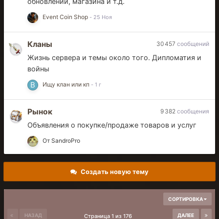
обновлений, магазина и т.д.
Event Coin Shop
Кланы
30 457
сообщений
Жизнь сервера и темы около того. Дипломатия и
войны
Ищу клан или кп
Рынок
9 382
сообщения
Объявления о покупке/продаже товаров и услуг
От
SandroPro
Создать новую тему
СОРТИРОВКА
НАЗАД
ДАЛЕЕ
Страница 1 из 176