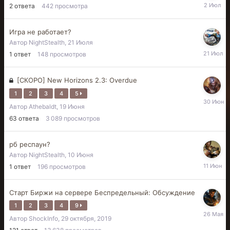
2
2
ответа
442
просмотра
Июля
Игра не работает?
Автор
NightStealth
,
21 Июля
21
1
ответ
148
просмотров
Июля
[СКОРО] New Horizons 2.3: Overdue
1
2
3
4
5
30
Автор
Athebaldt
,
19 Июня
Июня
63
ответа
3 089
просмотров
рб респаун?
Автор
NightStealth
,
10 Июня
11
1
ответ
196
просмотров
Июня
Старт Биржи на сервере Беспредельный: Обсуждение
1
2
3
4
9
26
Автор
ShockInfo
,
29 октября, 2019
Мая