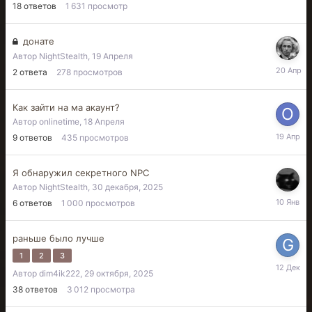
18
ответов
1 631
просмотр
донате
Автор
NightStealth
,
19 Апреля
20
2
ответа
278
просмотров
Апреля
Как зайти на ма акаунт?
Автор
onlinetime
,
18 Апреля
19
9
ответов
435
просмотров
Апреля
Я обнаружил секретного NPC
Автор
NightStealth
,
30 декабря, 2025
10
6
ответов
1 000
просмотров
Январь
раньше было лучше
1
2
3
12
Автор
dim4ik222
,
29 октября, 2025
декабря,
2025
38
ответов
3 012
просмотра