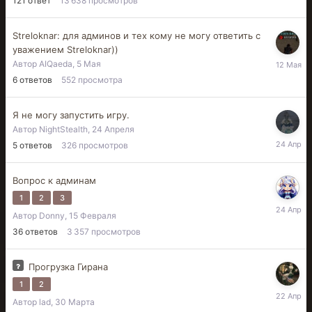
121
ответ
13 638
просмотров
Streloknar: для админов и тех кому не могу ответить с
уважением Streloknar))
12
Автор
AIQaeda
,
5 Мая
Мая
6
ответов
552
просмотра
Я не могу запустить игру.
Автор
NightStealth
,
24 Апреля
24
5
ответов
326
просмотров
Апреля
Вопрос к админам
1
2
3
24
Автор
Donny
,
15 Февраля
Апреля
36
ответов
3 357
просмотров
Прогрузка Гирана
1
2
22
Автор
lad
,
30 Марта
Апреля