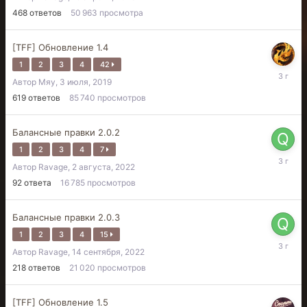
2023
468
ответов
50 963
просмотра
[TFF] Обновление 1.4
1
2
3
4
42
13
Автор
Мяу
,
3 июля, 2019
мая,
2023
619
ответов
85 740
просмотров
Балансные правки 2.0.2
1
2
3
4
7
22
Автор
Ravage
,
2 августа, 2022
декабря,
2022
92
ответа
16 785
просмотров
Балансные правки 2.0.3
1
2
3
4
15
24
Автор
Ravage
,
14 сентября, 2022
октября,
2022
218
ответов
21 020
просмотров
[TFF] Обновление 1.5