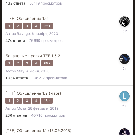
432
ответа
56 119
просмотров
[TFF] Обновление 1.6
1
2
3
4
32
27
Автор
Ravage
,
6 ноября, 2020
февраля
2021
474
ответа
76 690
просмотров
Балансные правки TFF 1.5.2
1
2
3
4
69
18
Автор
Мяу
,
4 июня, 2020
августа,
2020
1 034
ответа
106 217
просмотров
[TFF] Обновление 1.2 (март)
1
2
3
4
16
16
Автор
Мота
,
28 февраля, 2019
июня,
2020
236
ответов
40 710
просмотров
[TFF] Обновление 1.1 (18.09.2018)