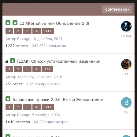
СОРТИРОВКА
L2 Alternative или Обновление 2.0!
1
2
3
4
83
14
Автор
Ravage
,
10 декабря, 2021
декабря,
2025
1 232
ответа
248 262
просмотра
[L2Alt] Список установленных изменений
1
2
3
4
17
17
Автор
JeanGrey
,
17 марта, 2018
июня,
2025
251
ответ
132 674
просмотра
Балансные правки 2.0.6. Вызов Элементалям
1
2
3
4
68
9
Автор
Ravage
,
5 октября, 2024
апреля,
2025
1 010
ответов
64 236
просмотров