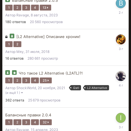
Балансные правки 2.0.5
1
2
3
4
13
20
Автор
Ravage
,
8 августа, 2023
сентября
2023
180
ответов
20 560
просмотров
[L2 Alternative] Описание хроник!
1
2
20
Автор
Мяу
,
31 июля, 2018
апреля,
2023
16
ответов
280 661
просмотр
Что такое L2 Alternative (L2ATL)?!
1
2
3
4
25
11
Автор
ShockWorld
,
20 ноября, 2021
l2atl
L2 Alternative
января,
(и ещё 1 )
2022
362
ответа
25 679
просмотров
Балансные правки 2.0.4
1
2
3
4
32
1
Автор
Ravage
,
15 апреля, 2023
июля,