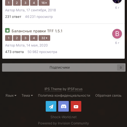
1
2
3
4
16
28
Автор
Мота
,
17 сентября, 2018
мая,
2020
231
ответ
46 231
просмотр
Балансные правки TFF 1.5.1
1
2
3
4
32
22
Автор
Мота
,
14 мая, 2020
мая,
2020
473
ответа
50 982
просмотра
Подписчики
0
IPS Theme
by
IPSFocus
Язык
Тема
Политика конфиденциальности
Обратная связь
Shock-World.net
Powered by Invision Community