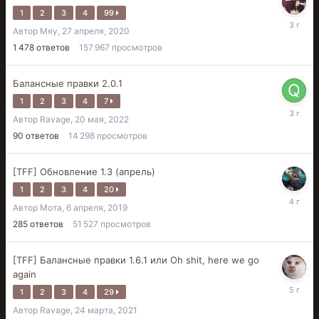
1
2
3
4
99
27
Автор
Мяу
,
27 апреля, 2020
августа,
2022
1 478
ответов
157 967
просмотров
Балансные правки 2.0.1
1
2
3
4
7
27
Автор
Ravage
,
20 мая, 2022
августа,
2022
90
ответов
14 298
просмотров
[TFF] Обновление 1.3 (апрель)
1
2
3
4
20
1
Автор
Мота
,
6 апреля, 2019
февраля
2022
285
ответов
51 527
просмотров
[TFF] Балансные правки 1.6.1 или Oh shit, here we go
again
18
1
2
3
4
29
мая,
Автор
Ravage
,
24 марта, 2021
2021