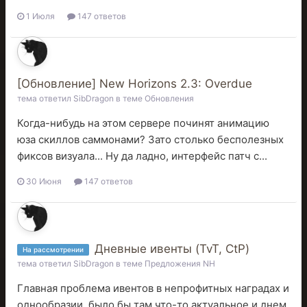
1 Июля
147 ответов
[Обновление] New Horizons 2.3: Overdue
тема ответил
SibDragon
в теме
Обновления
Когда-нибудь на этом сервере починят анимацию
юза скиллов саммонами? Зато столько бесполезных
фиксов визуала... Ну да ладно, интерфейс патч с...
30 Июня
147 ответов
Дневные ивенты (TvT, CtP)
На рассмотрении
тема ответил
SibDragon
в теме
Предложения NH
Главная проблема ивентов в непрофитных наградах и
однообразии, было бы там что-то актуальное и днем