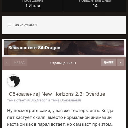
ПОСЕЩЕНИЕ
ПОБЕДИТЕЛЬ ДНЕЙ
1 Июля
14
Тип контента
Весь контент SibDragon
НАЗАД
ДАЛЕЕ
Страница 1 из 11
[Обновление] New Horizons 2.3: Overdue
тема ответил
SibDragon
в теме
Обновления
Ну посмотрите сами, у вас же тестеры есть. Когда
пет кастует скилл, вместо нормальной анимации
каста он как в парал встает, но сам каст при этом...