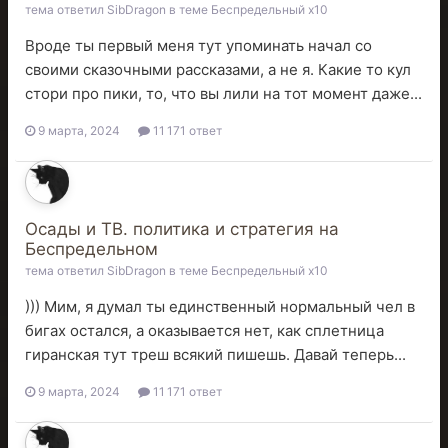
тема ответил
SibDragon
в теме
Беспредельный x10
Вроде ты первый меня тут упоминать начал со
своими сказочными рассказами, а не я. Какие то кул
стори про пики, то, что вы лили на тот момент даже...
9 марта, 2024
11 171 ответ
Осады и ТВ. политика и стратегия на
Беспредельном
тема ответил
SibDragon
в теме
Беспредельный x10
))) Мим, я думал ты единственный нормальный чел в
бигах остался, а оказывается нет, как сплетница
гиранская тут треш всякий пишешь. Давай теперь...
9 марта, 2024
11 171 ответ