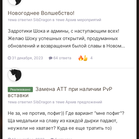
Новогоднее Волшебство!
тема ответил
SibDragon
в теме
Архив мероприятий
Задротики Шока и админы, с наступающим всех!
Желаю Шоку успешных открытий, продуманных
обновлений и возвращения былой славы в Новом...
31 декабря, 2023
64 ответа
4
Замена АТТ при наличии PvP
Реализовано
вставки
тема ответил
SibDragon
в теме
Архив предложений
Не за, не против, пофиг)) Где вариант "мне пофиг"?
Ща медальки на славу из каждой дырки падают,
неужели не хватает? Куда ее еще тратить то)