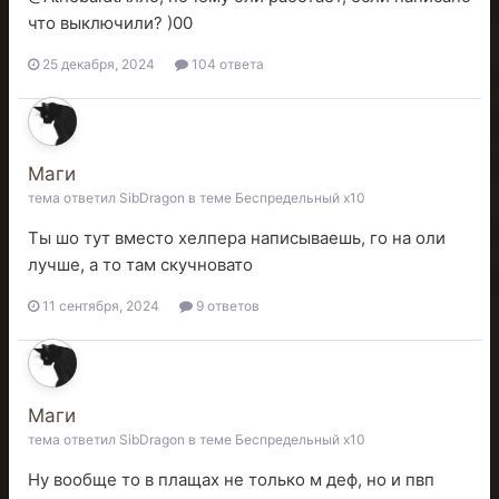
что выключили? )00
25 декабря, 2024
104 ответа
Маги
тема ответил
SibDragon
в теме
Беспредельный x10
Ты шо тут вместо хелпера написываешь, го на оли
лучше, а то там скучновато
11 сентября, 2024
9 ответов
Маги
тема ответил
SibDragon
в теме
Беспредельный x10
Ну вообще то в плащах не только м деф, но и пвп