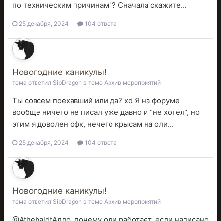
по техническим причинам"? Сначала скажите...
25 декабря, 2024
104 ответа
Новогодние каникулы!
тема ответил
SibDragon
в теме
Архив мероприятий
Ты совсем поехавший или да? xd Я на форуме
вообще ничего не писал уже давно и "не хотел", но
этим я доволен офк, нечего крысам на оли...
25 декабря, 2024
104 ответа
Новогодние каникулы!
тема ответил
SibDragon
в теме
Архив мероприятий
@AthebaldtАлло, почему оли работает, если написано