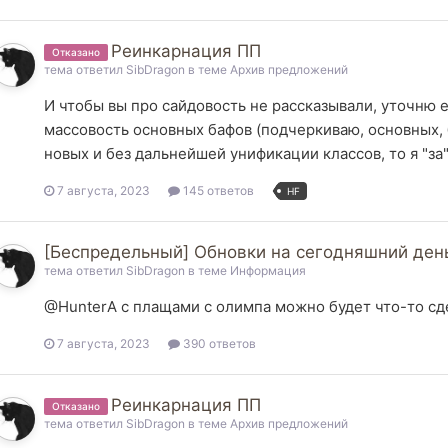
Реинкарнация ПП
Отказано
тема ответил
SibDragon
в теме
Архив предложений
И чтобы вы про сайдовость не рассказывали, уточню 
массовость основных бафов (подчеркиваю, основных, б
новых и без дальнейшей унификации классов, то я "за"
7 августа, 2023
145 ответов
HF
[Беспредельный] Обновки на сегодняшний ден
тема ответил
SibDragon
в теме
Информация
@HunterА с плащами с олимпа можно будет что-то сд
7 августа, 2023
390 ответов
Реинкарнация ПП
Отказано
тема ответил
SibDragon
в теме
Архив предложений