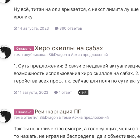
Ну всё, титан на оли врывается, с некст лимита лучш
кролику
14 августа, 2023
390 ответов
Хиро скиллы на сабах
Отказано
тема опубликовал
SibDragon
в
Архив предложений
1. Суть предложения: В связи с недавней актуализаци
возможность использования хиро скиллов на сабах. 
геройства всех проф, т.к. сейчас для поля по сути акт
11 августа, 2023
1 ответ
HF
Реинкарнация ПП
Отказано
тема ответил
SibDragon
в теме
Архив предложений
Так ты не количество смотри, а голосующих, челы с т
то нажать, не играя на беспределе, да и объективно, е