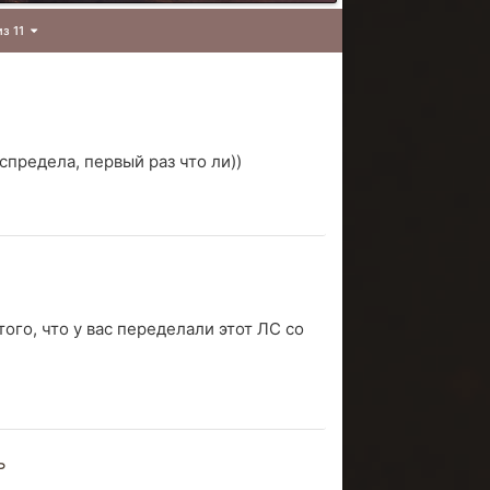
из 11
спредела, первый раз что ли))
того, что у вас переделали этот ЛС со
ь