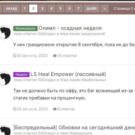
1
2
3
4
5
6
7
Страница 2 
НАЗАД
ДАЛЕЕ
Олимп - осадная неделя
Реализовано
тема ответил
SibDragon
в теме
Архив предложений
У них грандиозное открытие 8 сентября, пока не до бе
20 августа, 2023
25 ответов
LS Heal Empower (пассивный)
Решено
тема ответил
SibDragon
в теме
Архив обработанных
Так не должно быть по оффу, это баг возникщий из-за 
статик прибавки на процентную.
20 августа, 2023
6 ответов
[Беспредельный] Обновки на сегодняшний ден
тема ответил
SibDragon
в теме
Информация