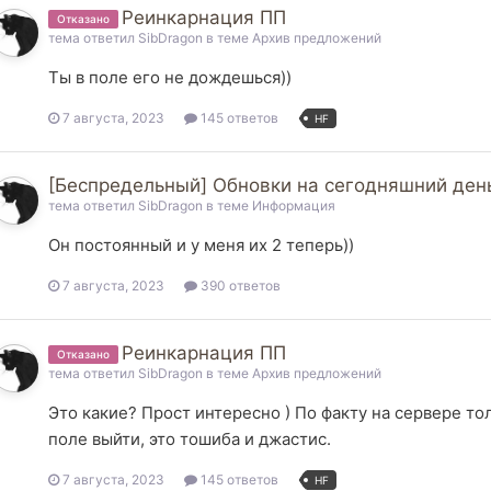
Реинкарнация ПП
Отказано
тема ответил
SibDragon
в теме
Архив предложений
Ты в поле его не дождешься))
7 августа, 2023
145 ответов
HF
[Беспредельный] Обновки на сегодняшний ден
тема ответил
SibDragon
в теме
Информация
Он постоянный и у меня их 2 теперь))
7 августа, 2023
390 ответов
Реинкарнация ПП
Отказано
тема ответил
SibDragon
в теме
Архив предложений
Это какие? Прост интересно ) По факту на сервере тол
поле выйти, это тошиба и джастис.
7 августа, 2023
145 ответов
HF