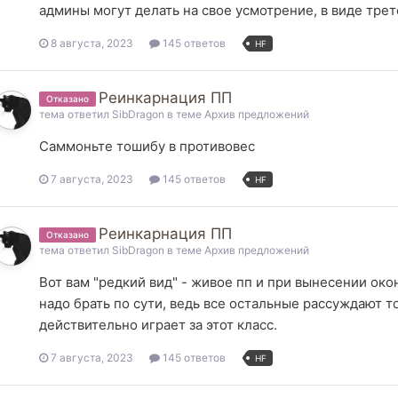
админы могут делать на свое усмотрение, в виде трете
8 августа, 2023
145 ответов
HF
Реинкарнация ПП
Отказано
тема ответил
SibDragon
в теме
Архив предложений
Саммоньте тошибу в противовес
7 августа, 2023
145 ответов
HF
Реинкарнация ПП
Отказано
тема ответил
SibDragon
в теме
Архив предложений
Вот вам "редкий вид" - живое пп и при вынесении ок
надо брать по сути, ведь все остальные рассуждают то
действительно играет за этот класс.
7 августа, 2023
145 ответов
HF