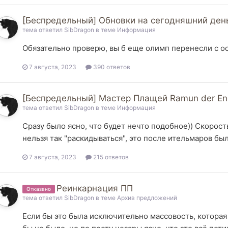
[Беспредельный] Обновки на сегодняшний ден
тема ответил
SibDragon
в теме
Информация
Обязательно проверю, вы б еще олимп перенесли с о
7 августа, 2023
390 ответов
[Беспредельный] Мастер Плащей Ramun der End
тема ответил
SibDragon
в теме
Информация
Сразу было ясно, что будет нечто подобное)) Скорос
нельзя так "раскидываться", это после ительмаров бы
7 августа, 2023
215 ответов
Реинкарнация ПП
Отказано
тема ответил
SibDragon
в теме
Архив предложений
Если бы это была исключительно массовость, которая