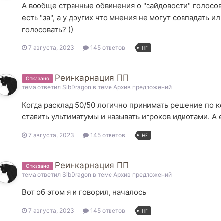
А вообще странные обвинения о "сайдовости" голосо
есть "за", а у других что мнения не могут совпадать 
голосовать? ))
7 августа, 2023
145 ответов
HF
Реинкарнация ПП
Отказано
тема ответил
SibDragon
в теме
Архив предложений
Когда расклад 50/50 логично принимать решение по к
ставить ультиматумы и называть игроков идиотами. А е
7 августа, 2023
145 ответов
HF
Реинкарнация ПП
Отказано
тема ответил
SibDragon
в теме
Архив предложений
Вот об этом я и говорил, началось.
7 августа, 2023
145 ответов
HF