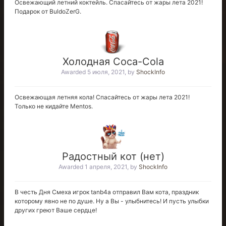
Освежающий летний коктейль. Спасайтесь от жары лета 2021!
Подарок от BuldoZerG.
Холодная Coca-Cola
Awarded
5 июля, 2021
, by
ShockInfo
Освежающая летняя кола! Спасайтесь от жары лета 2021!
Только не кидайте Mentos.
Радостный кот (нет)
Awarded
1 апреля, 2021
, by
ShockInfo
В честь Дня Смеха игрок tanb4a отправил Вам кота, праздник
которому явно не по душе. Ну а Вы - улыбнитесь! И пусть улыбки
других греют Ваше сердце!