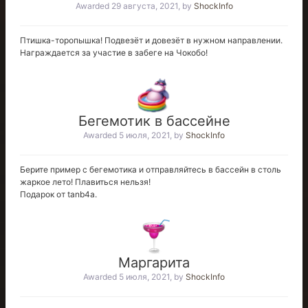
Awarded
29 августа, 2021
, by
ShockInfo
Птишка-торопышка! Подвезёт и довезёт в нужном направлении.
Награждается за участие в забеге на Чокобо!
Бегемотик в бассейне
Awarded
5 июля, 2021
, by
ShockInfo
Берите пример с бегемотика и отправляйтесь в бассейн в столь
жаркое лето! Плавиться нельзя!
Подарок от tanb4a.
Маргарита
Awarded
5 июля, 2021
, by
ShockInfo