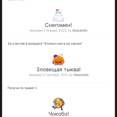
Снегомен!
Awarded
3 января, 2022
, by
ShockInfo
За участие в конкурсе "Хлопья снега на плечах"
Зловещая тыква!
Awarded
27 октября, 2021
, by
ShockInfo
Получи по тыкве!
:)
Чокобо!