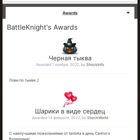
Awards
BattleKnight's Awards
Черная тыква
Awarded
1 ноября, 2022
, by
ShockInfo
Лови по тыкве ;)
Шарики в виде сердец
Awarded
14 февраля, 2022
, by
ShockWorld
С наилучшими пожеланиями от tanb4a в день Святого
Валентина!