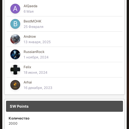
AIQaeda
6 Мая
BestMOHK
25 Февраля
Androw
13 января, 2025
RussianRock
1 ноября, 2024
Felix
18 июня, 2024
Arhai
16 декабря, 2023
SW Points
Количество
2000