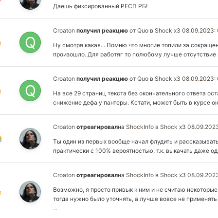
Даешь фиксированный РЕСП РБ!
Croaton
получил реакцию
от
Quo
в
Shock x3 08.09.2023:
Ну смотря какая... Помню что многие топили за сокращен
произошло. Для работяг то полюбому лучше отсутствие р
Croaton
получил реакцию
от
Quo
в
Shock x3 08.09.2023:
На все 29 страниц текста без окончательного ответа ост
снижение дефа у пантеры. Кстати, может быть в курсе он
Croaton
отреагировал
на
ShockInfo
в
Shock x3 08.09.202
Ты один из первых вообще начал флудить и рассказывать 
практически с 100% вероятностью, т.к. выкачать даже одн
Croaton
отреагировал
на
ShockInfo
в
Shock x3 08.09.202
Возможно, я просто привык к ним и не считаю некоторы
тогда нужно было уточнять, а лучше вовсе не применять
...