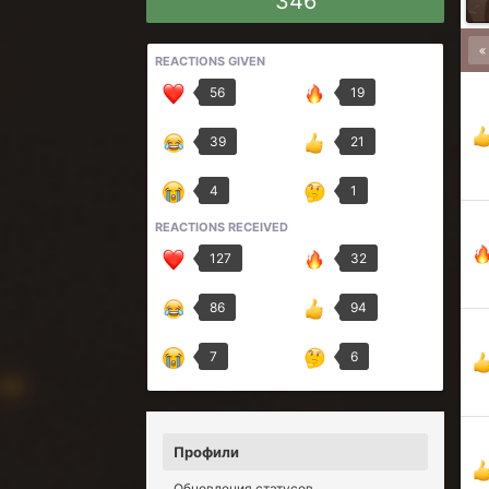
346
REACTIONS GIVEN
56
19
39
21
4
1
REACTIONS RECEIVED
127
32
86
94
7
6
Профили
Обновления статусов