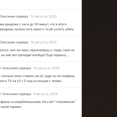
 Описание сервера
10 августа, 2023
ие рандома с часа до 30 минут, что в итоге
андома, можно хоть какого-то рб успеть убить.
 Описание сервера
10 августа, 2023
алось: кол-во окон, прыжок/раш у глада, скил на
 на хай лвл проходит вообще? Еще перенос...
3: Описание сервера
10 августа, 2023
сколько окон ставить на х3, куда ты не пойдёшь
ого ТХ на х3 с 0 под эссенции с твоим...
3: Описание сервера
9 августа, 2023
е фразы осокорбительными. На счёт "глиномесов"
 такой термин.