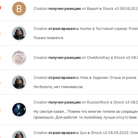
Croaton
получил реакцию
от
BapaH
в
Shock x3 08.09.20
Croaton
отреагировал
на
Hunter
в
Тестовый сервер: Public
Позже появятся.
Croaton
получил реакцию
от
OneMoreDay
в
Shock x3 08.
Croaton
отреагировал
на
Yoba
в
Задание: Отзыв игроков
Не болото, нет глиномесов
Croaton
получил реакцию
от
RussianRock
в
Shock x3 08.
Ну смотря какая... Помню что многие топили за сокращен
произошло. Для работяг то полюбому лучше отсутствие р
Croaton
отреагировал
на
Quo
в
Shock x3 08.09.2023: Оп