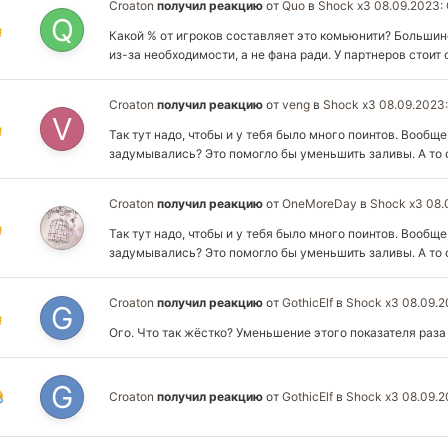
Croaton
получил реакцию
от
Quo
в
Shock x3 08.09.2023:
Какой % от игроков составляет это комьюнити? Большин
из-за необходимости, а не фана ради. У партнеров стоит
Croaton
получил реакцию
от
veng
в
Shock x3 08.09.2023
Так тут надо, чтобы и у тебя было много поинтов. Вообщ
задумывались? Это помогло бы уменьшить заливы. А то 
Croaton
получил реакцию
от
OneMoreDay
в
Shock x3 08.
Так тут надо, чтобы и у тебя было много поинтов. Вообщ
задумывались? Это помогло бы уменьшить заливы. А то 
Croaton
получил реакцию
от
GothicElf
в
Shock x3 08.09.
Ого. Что так жёстко? Уменьшение этого показателя раза
Croaton
получил реакцию
от
GothicElf
в
Shock x3 08.09.