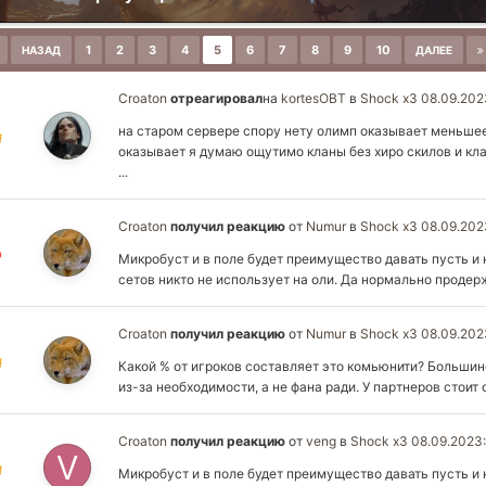
1
2
3
4
5
6
7
8
9
10
НАЗАД
ДАЛЕЕ
Croaton
отреагировал
на
kortesOBT
в
Shock x3 08.09.20
на старом сервере спору нету олимп оказывает меньшее
оказывает я думаю ощутимо кланы без хиро скилов и кл
...
Croaton
получил реакцию
от
Numur
в
Shock x3 08.09.20
Микробуст и в поле будет преимущество давать пусть и 
сетов никто не использует на оли. Да нормально продерж
Croaton
получил реакцию
от
Numur
в
Shock x3 08.09.20
Какой % от игроков составляет это комьюнити? Большин
из-за необходимости, а не фана ради. У партнеров стоит
Croaton
получил реакцию
от
veng
в
Shock x3 08.09.2023
Микробуст и в поле будет преимущество давать пусть и 